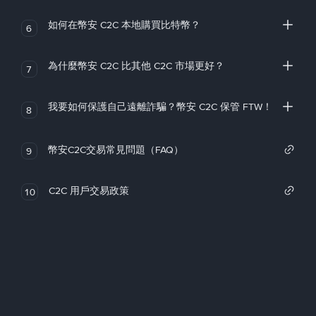
如何在幣安 C2C 本地購買比特幣？
6
為什麼幣安 C2C 比其他 C2C 市場更好？
7
我要如何保護自己遠離詐騙？幣安 C2C 保管 FTW！
8
幣安C2C交易常見問題（FAQ）
9
C2C 用戶交易政策
10