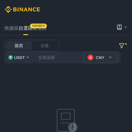
100%賠付
快捷區
自選區
嚴選區
購買
出售
USDT
CNY