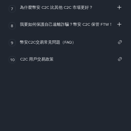
為什麼幣安 C2C 比其他 C2C 市場更好？
7
我要如何保護自己遠離詐騙？幣安 C2C 保管 FTW！
8
幣安C2C交易常見問題（FAQ）
9
C2C 用戶交易政策
10