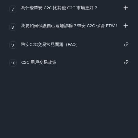
為什麼幣安 C2C 比其他 C2C 市場更好？
7
我要如何保護自己遠離詐騙？幣安 C2C 保管 FTW！
8
幣安C2C交易常見問題（FAQ）
9
C2C 用戶交易政策
10