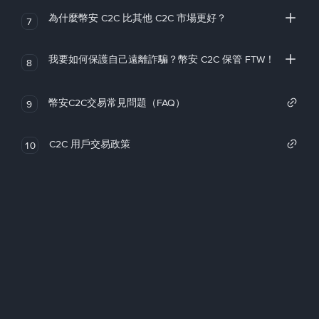
為什麼幣安 C2C 比其他 C2C 市場更好？
7
我要如何保護自己遠離詐騙？幣安 C2C 保管 FTW！
8
幣安C2C交易常見問題（FAQ）
9
C2C 用戶交易政策
10