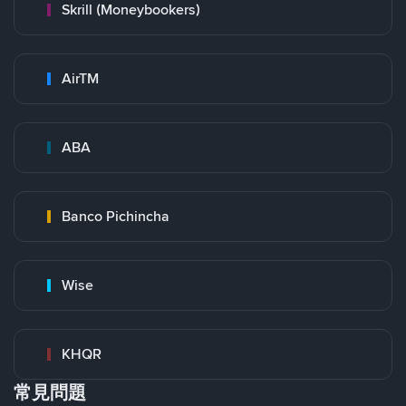
Skrill (Moneybookers)
AirTM
ABA
Banco Pichincha
Wise
KHQR
常見問題