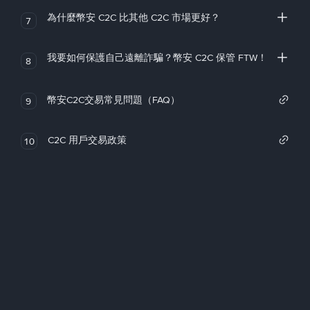
為什麼幣安 C2C 比其他 C2C 市場更好？
7
我要如何保護自己遠離詐騙？幣安 C2C 保管 FTW！
8
幣安C2C交易常見問題（FAQ）
9
C2C 用戶交易政策
10