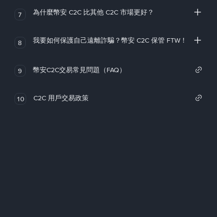
為什麼幣安 C2C 比其他 C2C 市場更好？
7
我要如何保護自己遠離詐騙？幣安 C2C 保管 FTW！
8
幣安C2C交易常見問題（FAQ）
9
C2C 用戶交易政策
10