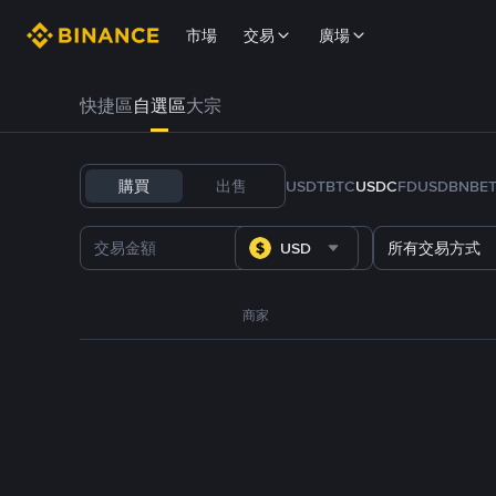
市場
交易
廣場
快捷區
自選區
大宗
購買
出售
USDT
BTC
USDC
FDUSD
BNB
E
USD
所有交易方式
商家