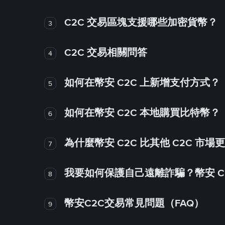
C2C 交易區塊支援哪些加密貨幣？
3
C2C 交易相關問答
4
如何在幣安 C2C 上新增支付方式？
5
如何在幣安 C2C 本地購買比特幣？
6
為什麼幣安 C2C 比其他 C2C 市場
7
我要如何保護自己遠離詐騙？幣安 C2
8
幣安C2C交易常見問題（FAQ）
9