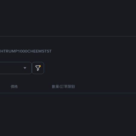
TH
TRUMP
1000CHEEMS
TST
價格
數量/訂單限額