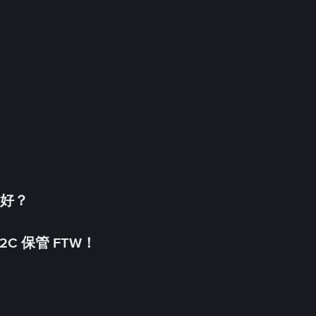
更好？
C 保管 FTW！