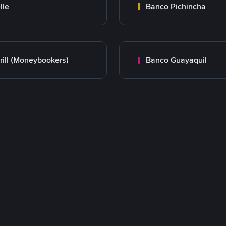
lle
Banco Pichincha
rill (Moneybookers)
Banco Guayaquil