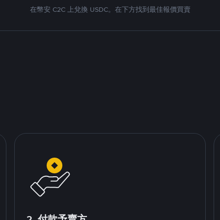
在幣安 C2C 上兌換 USDC。在下方找到最佳報價買賣
2. 付款予賣方