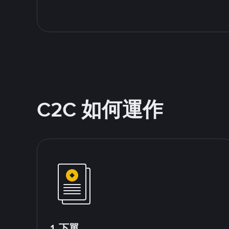
C2C 如何運作
1.下單