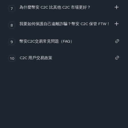
為什麼幣安 C2C 比其他 C2C 市場更好？
7
我要如何保護自己遠離詐騙？幣安 C2C 保管 FTW！
8
幣安C2C交易常見問題（FAQ）
9
C2C 用戶交易政策
10