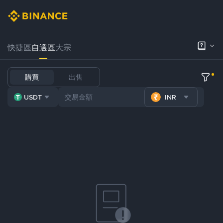
快捷區
自選區
大宗
購買
出售
USDT
INR