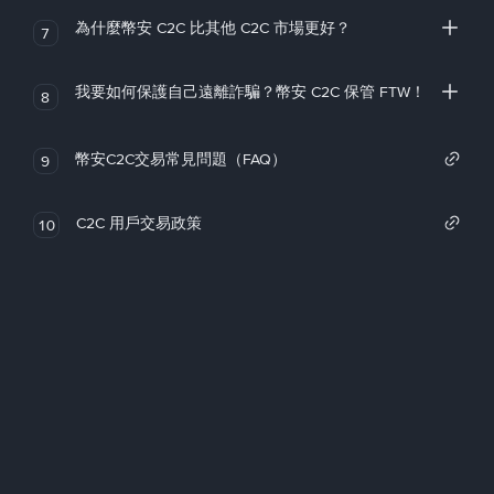
為什麼幣安 C2C 比其他 C2C 市場更好？
7
我要如何保護自己遠離詐騙？幣安 C2C 保管 FTW！
8
幣安C2C交易常見問題（FAQ）
9
C2C 用戶交易政策
10