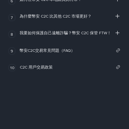
6
為什麼幣安 C2C 比其他 C2C 市場更好？
7
我要如何保護自己遠離詐騙？幣安 C2C 保管 FTW！
8
幣安C2C交易常見問題（FAQ）
9
C2C 用戶交易政策
10