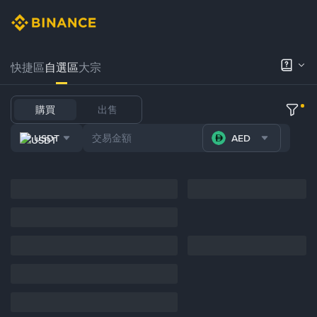
快捷區
自選區
大宗
購買
出售
USDT
AED