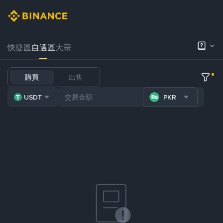
快捷區
自選區
大宗
購買
出售
USDT
PKR