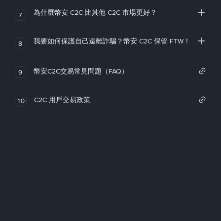
為什麼幣安 C2C 比其他 C2C 市場更好？
7
我要如何保護自己遠離詐騙？幣安 C2C 保管 FTW！
8
幣安C2C交易常見問題（FAQ）
9
C2C 用戶交易政策
10