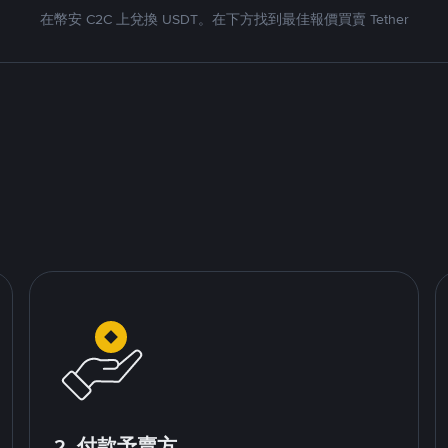
在幣安 C2C 上兌換 USDT。在下方找到最佳報價買賣 Tether
2. 付款予賣方