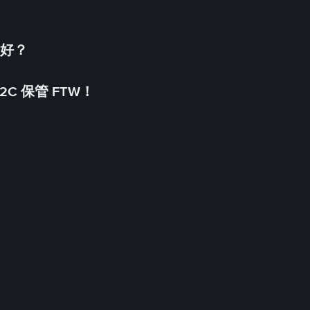
更好？
C 保管 FTW！