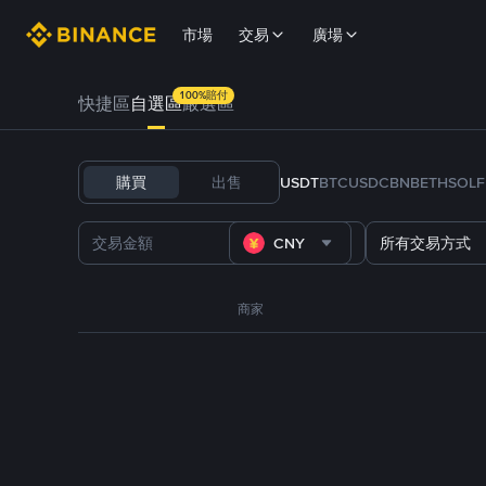
市場
交易
廣場
100%賠付
快捷區
自選區
嚴選區
購買
出售
USDT
BTC
USDC
BNB
ETH
SOL
CNY
所有交易方式
商家