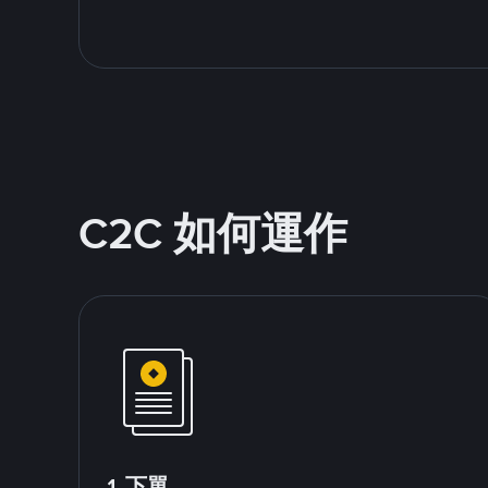
C2C 如何運作
1.下單