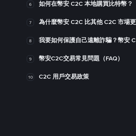
如何在幣安 C2C 本地購買比特幣？
6
為什麼幣安 C2C 比其他 C2C 市場
7
我要如何保護自己遠離詐騙？幣安 C2
8
幣安C2C交易常見問題（FAQ）
9
C2C 用戶交易政策
10