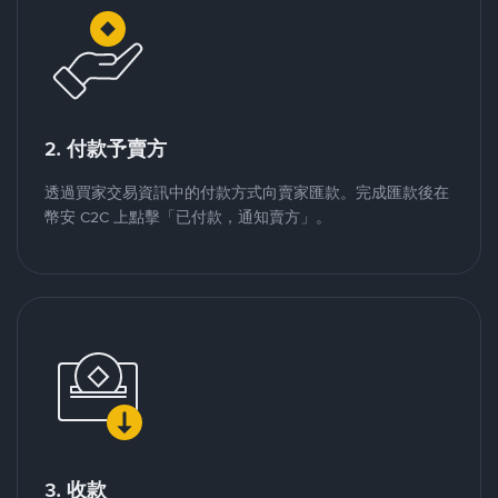
2. 付款予賣方
透過買家交易資訊中的付款方式向賣家匯款。完成匯款後在
幣安 C2C 上點擊「已付款，通知賣方」。
3. 收款