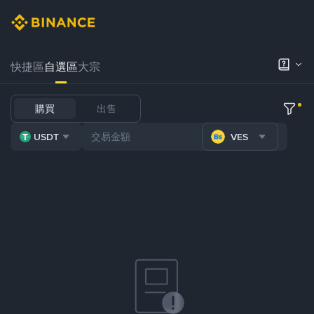
快捷區
自選區
大宗
購買
出售
USDT
VES