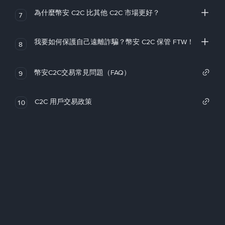
為什麼幣安 C2C 比其他 C2C 市場更好？
7
我要如何保護自己遠離詐騙？幣安 C2C 保管 FTW！
8
幣安C2C交易常見問題（FAQ）
9
C2C 用戶交易政策
10