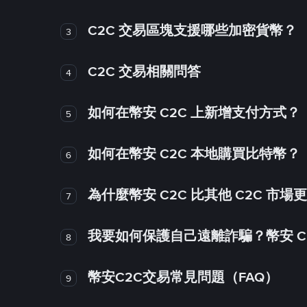
C2C 交易區塊支援哪些加密貨幣？
3
C2C 交易相關問答
4
如何在幣安 C2C 上新增支付方式？
5
如何在幣安 C2C 本地購買比特幣？
6
為什麼幣安 C2C 比其他 C2C 市場
7
我要如何保護自己遠離詐騙？幣安 C2
8
幣安C2C交易常見問題（FAQ）
9