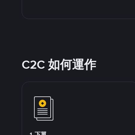
C2C 如何運作
1.下單