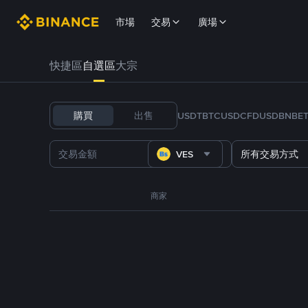
市場
交易
廣場
快捷區
自選區
大宗
購買
出售
USDT
BTC
USDC
FDUSD
BNB
E
VES
所有交易方式
商家