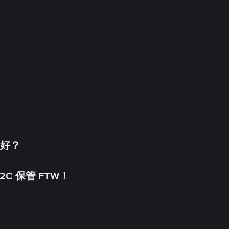
更好？
C 保管 FTW！