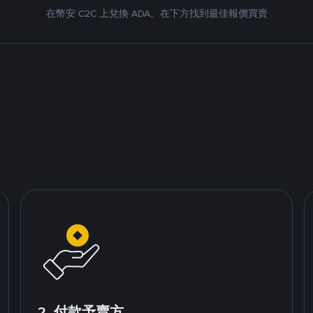
在幣安 C2C 上兌換 ADA。在下方找到最佳報價買賣
2. 付款予賣方