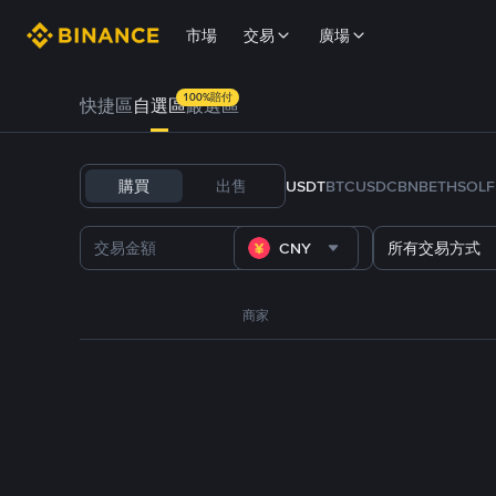
市場
交易
廣場
100%賠付
快捷區
自選區
嚴選區
購買
出售
USDT
BTC
USDC
BNB
ETH
SOL
CNY
所有交易方式
商家