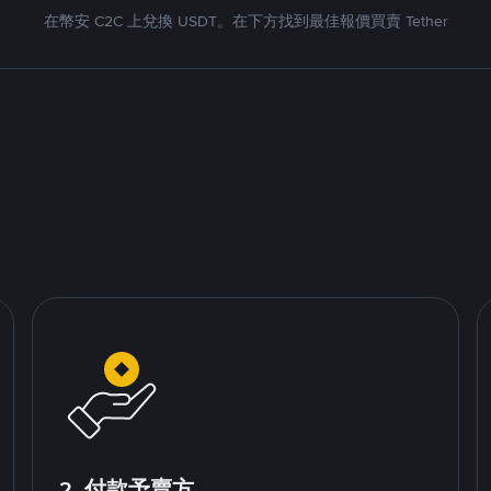
在幣安 C2C 上兌換 USDT。在下方找到最佳報價買賣 Tether
2. 付款予賣方