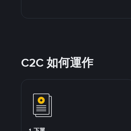
C2C 如何運作
1.下單