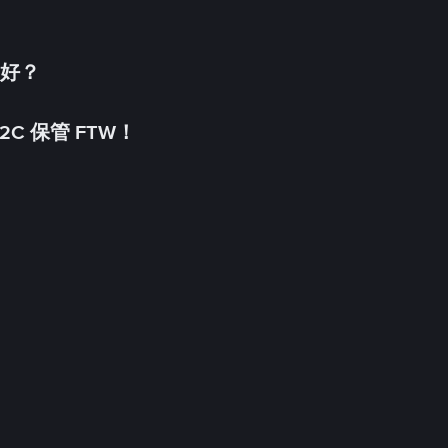
更好？
C 保管 FTW！