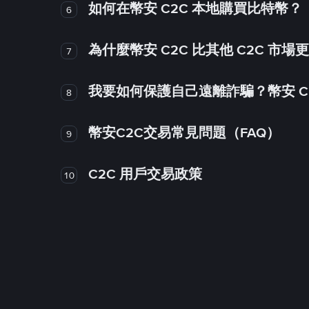
如何在幣安 C2C 本地購買比特幣？
6
為什麼幣安 C2C 比其他 C2C 市場
7
我要如何保護自己遠離詐騙？幣安 C2
8
幣安C2C交易常見問題（FAQ）
9
C2C 用戶交易政策
10