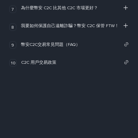
為什麼幣安 C2C 比其他 C2C 市場更好？
7
我要如何保護自己遠離詐騙？幣安 C2C 保管 FTW！
8
幣安C2C交易常見問題（FAQ）
9
C2C 用戶交易政策
10