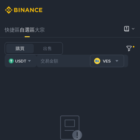
快捷區
自選區
大宗
購買
出售
USDT
VES