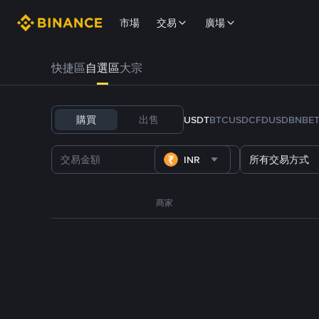
市場
交易
廣場
快捷區
自選區
大宗
購買
出售
USDT
BTC
USDC
FDUSD
BNB
E
INR
所有交易方式
商家