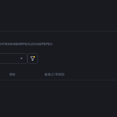
TH
TRX
SHIB
XRP
SOL
DOGE
PEPE
U
價格
數量/訂單限額