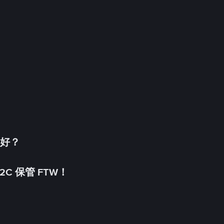
更好？
C 保管 FTW！