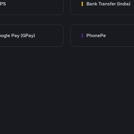
MPS
Bank Transfer (India)
ogle Pay (GPay)
PhonePe