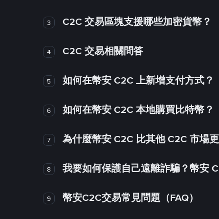
C2C 交易區塊支援哪些加密貨幣？
3
C2C 交易相關問答
4
如何在幣安 C2C 上新增支付方式？
5
如何在幣安 C2C 本地購買比特幣？
6
為什麼幣安 C2C 比其他 C2C 市場
7
我要如何保護自己遠離詐騙？幣安 C2
8
幣安C2C交易常見問題（FAQ）
9