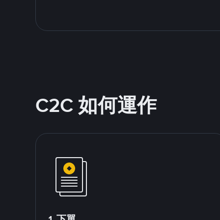
C2C 如何運作
1.下單