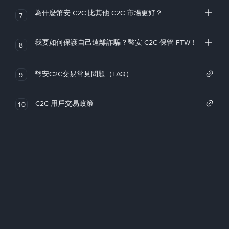
為什麼幣安 C2C 比其他 C2C 市場更好？
7
我要如何保護自己遠離詐騙？幣安 C2C 保管 FTW！
8
幣安C2C交易常見問題（FAQ）
9
C2C 用戶交易政策
10