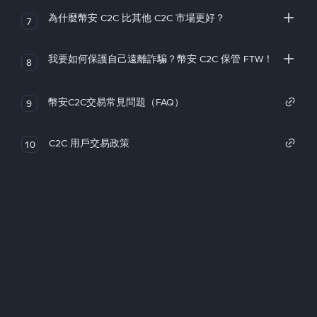
為什麼幣安 C2C 比其他 C2C 市場更好？
7
我要如何保護自己遠離詐騙？幣安 C2C 保管 FTW！
8
幣安C2C交易常見問題（FAQ）
9
C2C 用戶交易政策
10