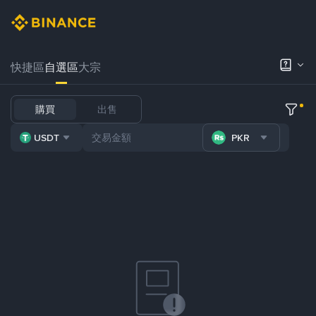
快捷區
自選區
大宗
購買
出售
USDT
PKR