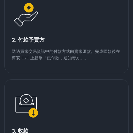
2. 付款予賣方
透過買家交易資訊中的付款方式向賣家匯款。完成匯款後在
幣安 C2C 上點擊「已付款，通知賣方」。
3. 收款