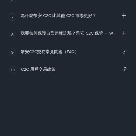
為什麼幣安 C2C 比其他 C2C 市場更好？
7
我要如何保護自己遠離詐騙？幣安 C2C 保管 FTW！
8
幣安C2C交易常見問題（FAQ）
9
C2C 用戶交易政策
10