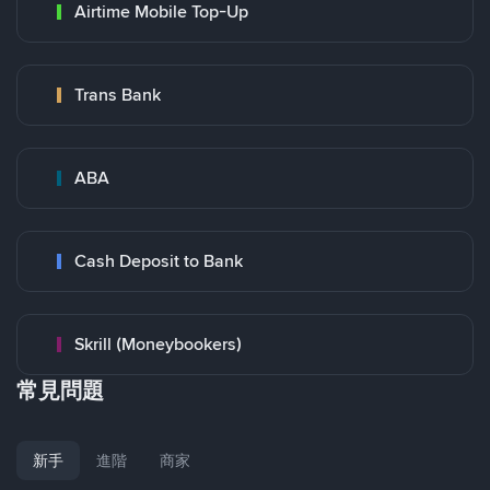
Airtime Mobile Top-Up
Trans Bank
ABA
Cash Deposit to Bank
Skrill (Moneybookers)
常見問題
新手
進階
商家