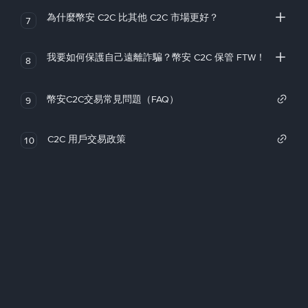
為什麼幣安 C2C 比其他 C2C 市場更好？
7
我要如何保護自己遠離詐騙？幣安 C2C 保管 FTW！
8
幣安C2C交易常見問題（FAQ）
9
C2C 用戶交易政策
10