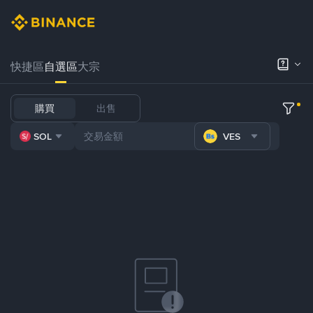
快捷區
自選區
大宗
購買
出售
SOL
VES