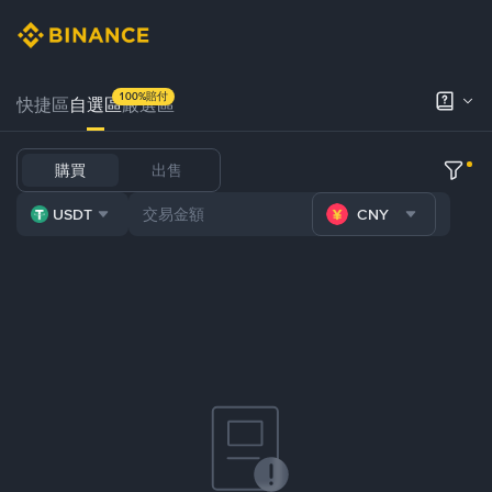
100%賠付
快捷區
自選區
嚴選區
購買
出售
USDT
CNY