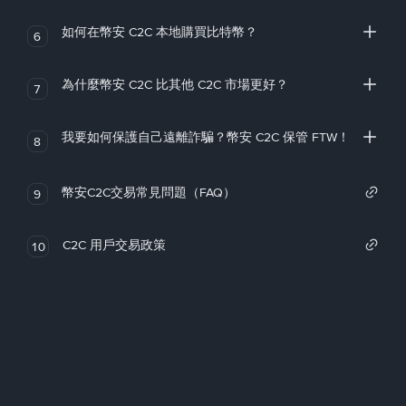
如何在幣安 C2C 本地購買比特幣？
6
為什麼幣安 C2C 比其他 C2C 市場更好？
7
我要如何保護自己遠離詐騙？幣安 C2C 保管 FTW！
8
幣安C2C交易常見問題（FAQ）
9
C2C 用戶交易政策
10