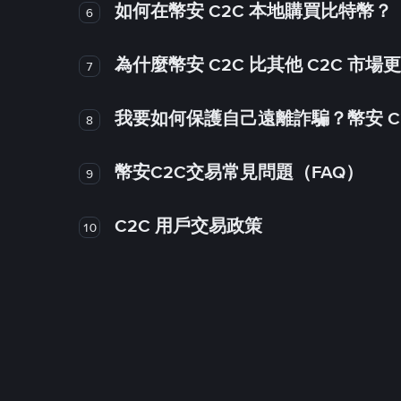
如何在幣安 C2C 本地購買比特幣？
6
為什麼幣安 C2C 比其他 C2C 市場
7
我要如何保護自己遠離詐騙？幣安 C2
8
幣安C2C交易常見問題（FAQ）
9
C2C 用戶交易政策
10