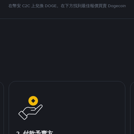
在幣安 C2C 上兌換 DOGE。在下方找到最佳報價買賣 Dogecoin
2. 付款予賣方