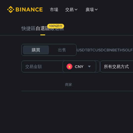
市場
交易
廣場
100%賠付
快捷區
自選區
嚴選區
購買
出售
USDT
BTC
USDC
BNB
ETH
SOL
CNY
所有交易方式
商家