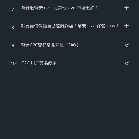
為什麼幣安 C2C 比其他 C2C 市場更好？
7
我要如何保護自己遠離詐騙？幣安 C2C 保管 FTW！
8
幣安C2C交易常見問題（FAQ）
9
C2C 用戶交易政策
10