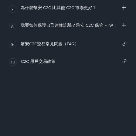
為什麼幣安 C2C 比其他 C2C 市場更好？
7
我要如何保護自己遠離詐騙？幣安 C2C 保管 FTW！
8
幣安C2C交易常見問題（FAQ）
9
C2C 用戶交易政策
10