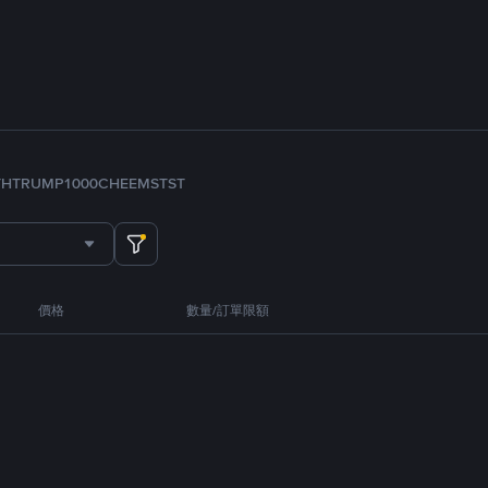
TH
TRUMP
1000CHEEMS
TST
價格
數量/訂單限額