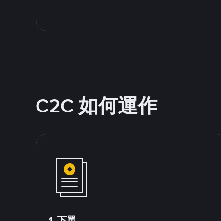
C2C 如何運作
1.下單