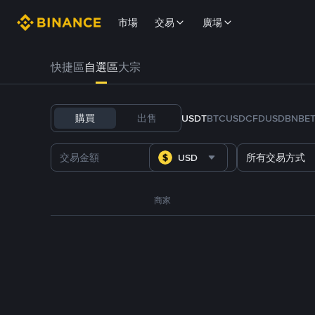
市場
交易
廣場
快捷區
自選區
大宗
購買
出售
USDT
BTC
USDC
FDUSD
BNB
E
USD
所有交易方式
商家