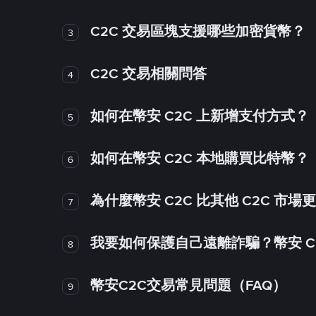
C2C 交易區塊支援哪些加密貨幣？
3
C2C 交易相關問答
4
如何在幣安 C2C 上新增支付方式？
5
如何在幣安 C2C 本地購買比特幣？
6
為什麼幣安 C2C 比其他 C2C 市場
7
我要如何保護自己遠離詐騙？幣安 C2
8
幣安C2C交易常見問題（FAQ）
9