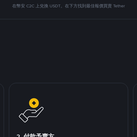
在幣安 C2C 上兌換 USDT。在下方找到最佳報價買賣 Tether
2. 付款予賣方