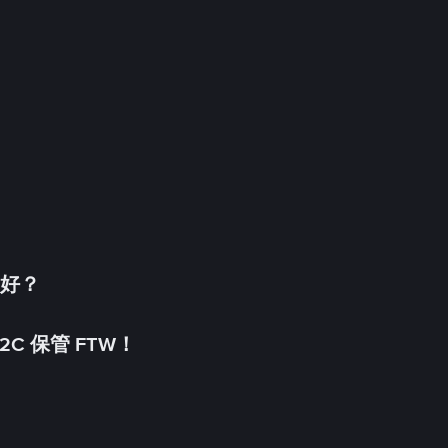
更好？
C 保管 FTW！