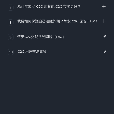
為什麼幣安 C2C 比其他 C2C 市場更好？
7
我要如何保護自己遠離詐騙？幣安 C2C 保管 FTW！
8
幣安C2C交易常見問題（FAQ）
9
C2C 用戶交易政策
10