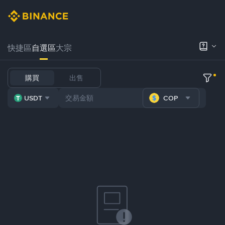
快捷區
自選區
大宗
購買
出售
USDT
COP