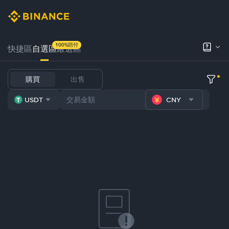
100%賠付
快捷區
自選區
嚴選區
購買
出售
USDT
CNY