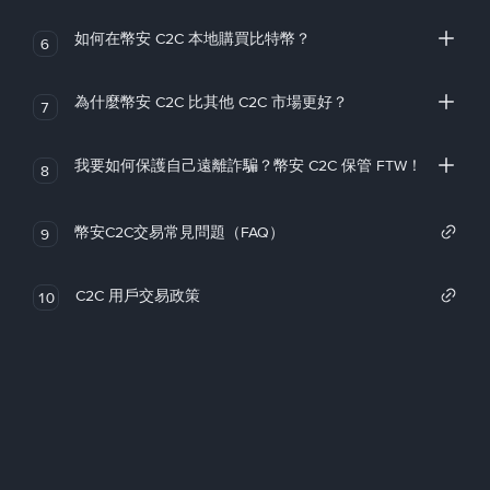
如何在幣安 C2C 本地購買比特幣？
6
為什麼幣安 C2C 比其他 C2C 市場更好？
7
我要如何保護自己遠離詐騙？幣安 C2C 保管 FTW！
8
幣安C2C交易常見問題（FAQ）
9
C2C 用戶交易政策
10