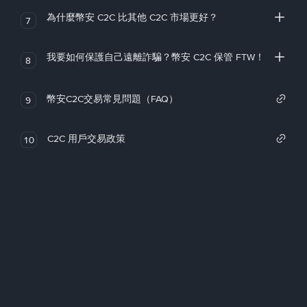
為什麼幣安 C2C 比其他 C2C 市場更好？
7
我要如何保護自己遠離詐騙？幣安 C2C 保管 FTW！
8
幣安C2C交易常見問題（FAQ）
9
C2C 用戶交易政策
10