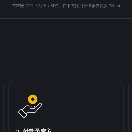
在幣安 C2C 上兌換 USDT。在下方找到最佳報價買賣 Tether
2. 付款予賣方