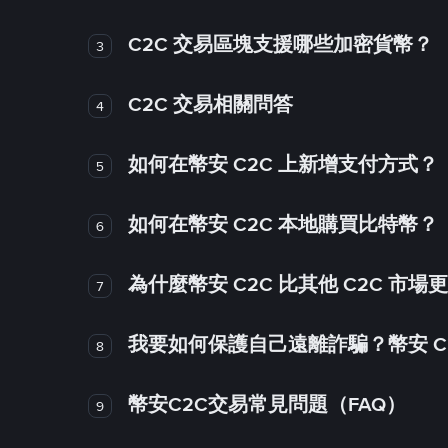
C2C 交易區塊支援哪些加密貨幣？
3
C2C 交易相關問答
4
如何在幣安 C2C 上新增支付方式？
5
如何在幣安 C2C 本地購買比特幣？
6
為什麼幣安 C2C 比其他 C2C 市場
7
我要如何保護自己遠離詐騙？幣安 C2
8
幣安C2C交易常見問題（FAQ）
9