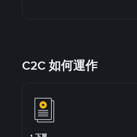
C2C 如何運作
1.下單