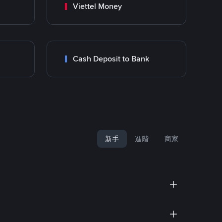
Viettel Money
Cash Deposit to Bank
新手
進階
商家