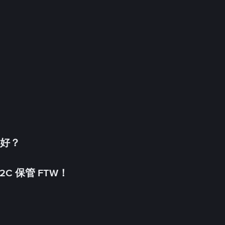
更好？
C 保管 FTW！