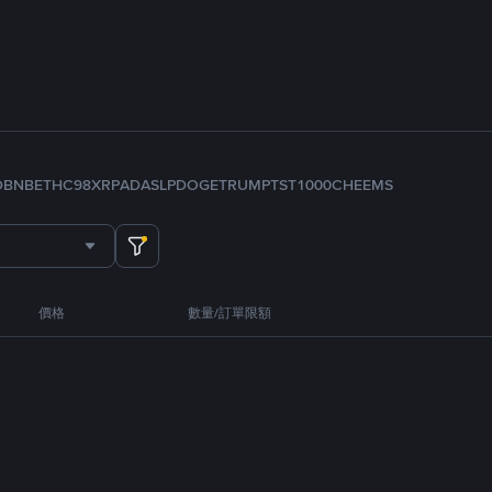
D
BNB
ETH
C98
XRP
ADA
SLP
DOGE
TRUMP
TST
1000CHEEMS
價格
數量/訂單限額