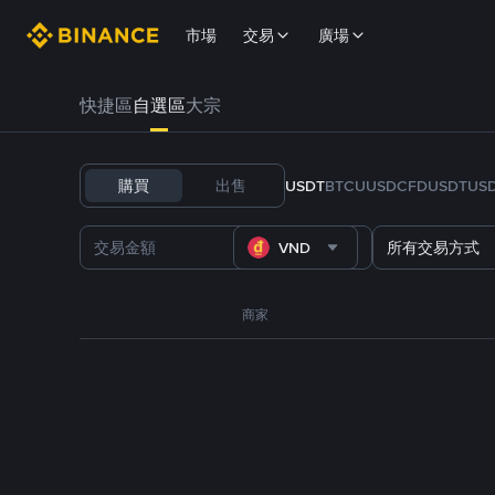
市場
交易
廣場
快捷區
自選區
大宗
購買
出售
USDT
BTC
U
USDC
FDUSD
TUS
VND
所有交易方式
商家