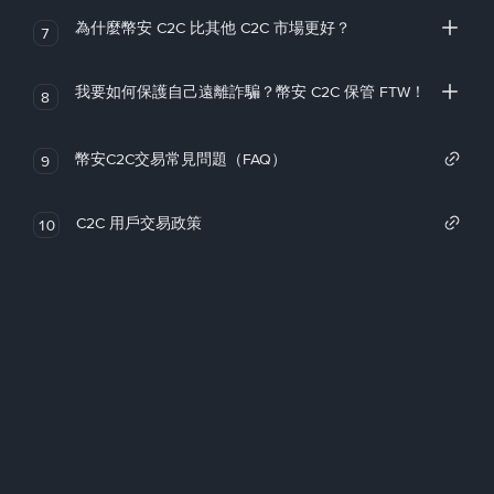
為什麼幣安 C2C 比其他 C2C 市場更好？
7
我要如何保護自己遠離詐騙？幣安 C2C 保管 FTW！
8
幣安C2C交易常見問題（FAQ）
9
C2C 用戶交易政策
10