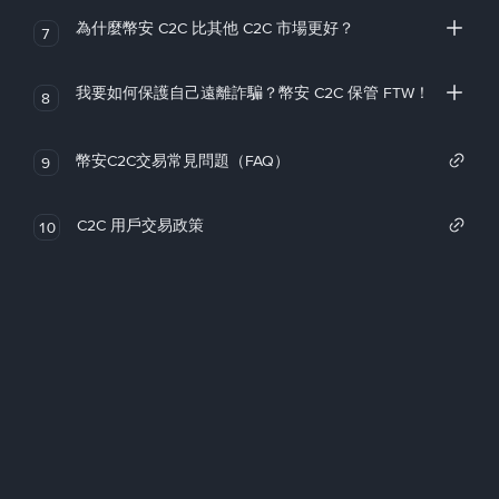
為什麼幣安 C2C 比其他 C2C 市場更好？
7
我要如何保護自己遠離詐騙？幣安 C2C 保管 FTW！
8
幣安C2C交易常見問題（FAQ）
9
C2C 用戶交易政策
10