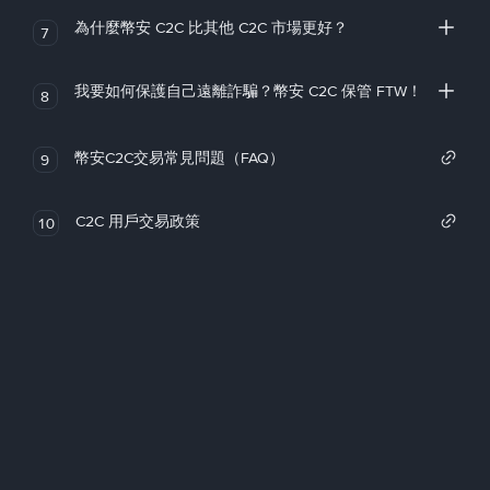
為什麼幣安 C2C 比其他 C2C 市場更好？
7
我要如何保護自己遠離詐騙？幣安 C2C 保管 FTW！
8
幣安C2C交易常見問題（FAQ）
9
C2C 用戶交易政策
10