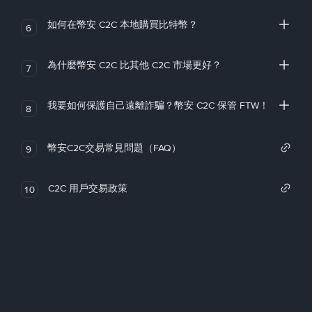
如何在幣安 C2C 本地購買比特幣？
6
為什麼幣安 C2C 比其他 C2C 市場更好？
7
我要如何保護自己遠離詐騙？幣安 C2C 保管 FTW！
8
幣安C2C交易常見問題（FAQ）
9
C2C 用戶交易政策
10