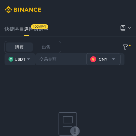
100%賠付
快捷區
自選區
嚴選區
購買
出售
USDT
CNY