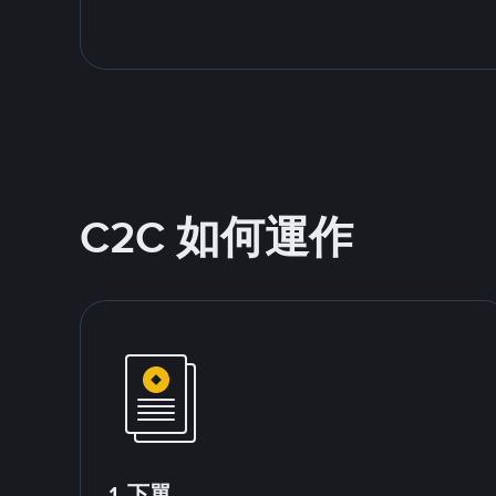
C2C 如何運作
1.下單