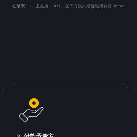
在幣安 C2C 上兌換 USDT。在下方找到最佳報價買賣 Tether
2. 付款予賣方