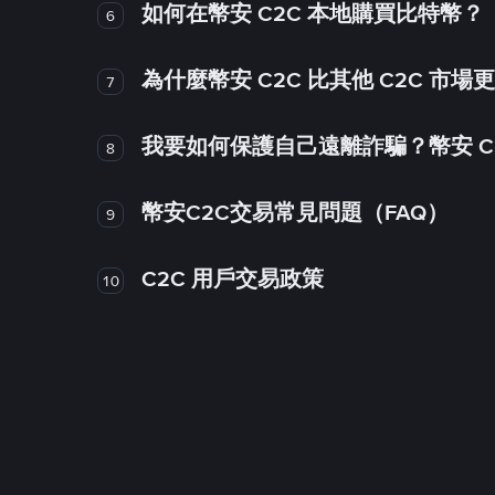
如何在幣安 C2C 本地購買比特幣？
6
為什麼幣安 C2C 比其他 C2C 市場
7
我要如何保護自己遠離詐騙？幣安 C2
8
幣安C2C交易常見問題（FAQ）
9
C2C 用戶交易政策
10