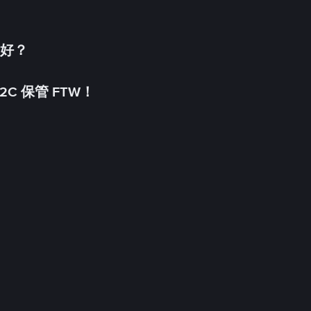
更好？
C 保管 FTW！