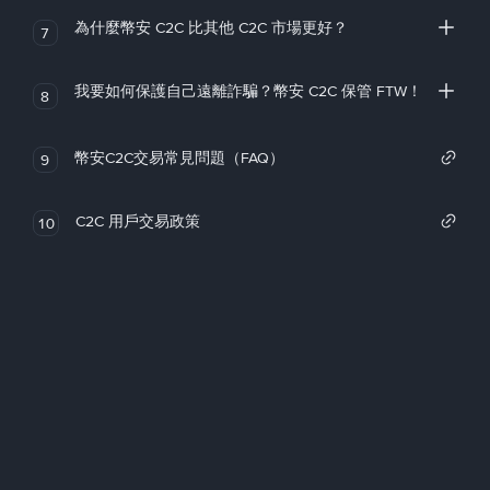
為什麼幣安 C2C 比其他 C2C 市場更好？
7
我要如何保護自己遠離詐騙？幣安 C2C 保管 FTW！
8
幣安C2C交易常見問題（FAQ）
9
C2C 用戶交易政策
10