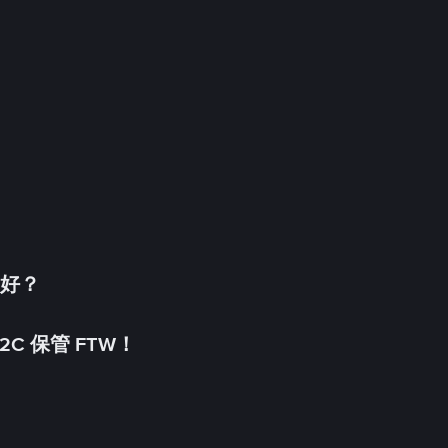
更好？
C 保管 FTW！