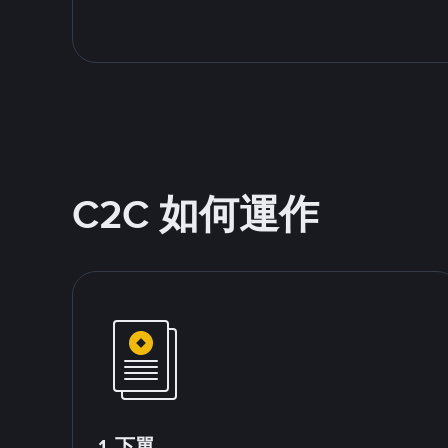
C2C 如何運作
1.下單