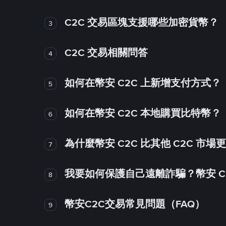
C2C 交易區塊支援哪些加密貨幣？
3
C2C 交易相關問答
4
如何在幣安 C2C 上新增支付方式？
5
如何在幣安 C2C 本地購買比特幣？
6
為什麼幣安 C2C 比其他 C2C 市場
7
我要如何保護自己遠離詐騙？幣安 C2
8
幣安C2C交易常見問題（FAQ）
9