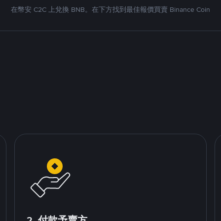
在幣安 C2C 上兌換 BNB。在下方找到最佳報價買賣 Binance Coin
2. 付款予賣方