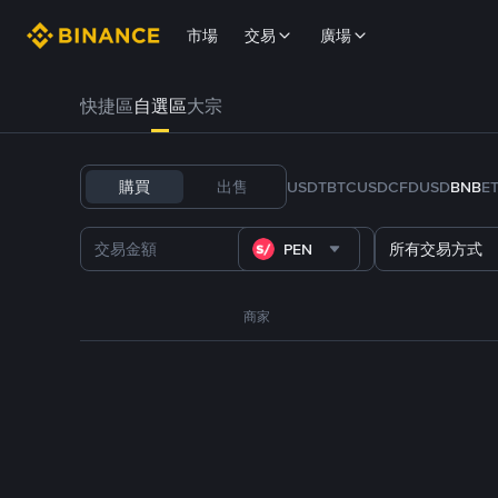
市場
交易
廣場
快捷區
自選區
大宗
購買
出售
USDT
BTC
USDC
FDUSD
BNB
E
PEN
所有交易方式
商家