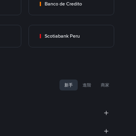
Banco de Credito
Scotiabank Peru
新手
進階
商家