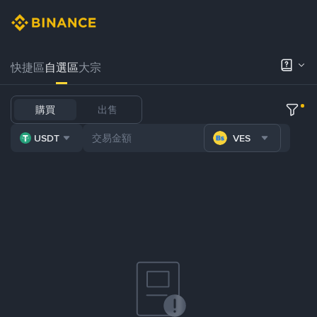
快捷區
自選區
大宗
購買
出售
USDT
VES