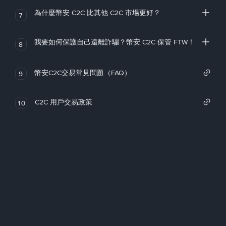
為什麼幣安 C2C 比其他 C2C 市場更好？
7
我要如何保護自己遠離詐騙？幣安 C2C 保管 FTW！
8
幣安C2C交易常見問題（FAQ）
9
C2C 用戶交易政策
10