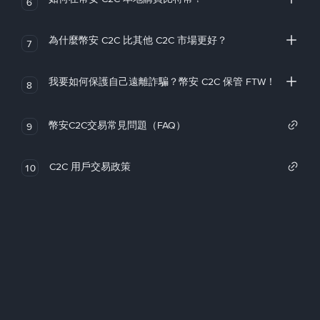
6
為什麼幣安 C2C 比其他 C2C 市場更好？
7
我要如何保護自己遠離詐騙？幣安 C2C 保管 FTW！
8
幣安C2C交易常見問題（FAQ）
9
C2C 用戶交易政策
10