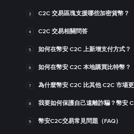
C2C 交易區塊支援哪些加密貨幣？
3
C2C 交易相關問答
4
如何在幣安 C2C 上新增支付方式？
5
如何在幣安 C2C 本地購買比特幣？
6
為什麼幣安 C2C 比其他 C2C 市場
7
我要如何保護自己遠離詐騙？幣安 C2
8
幣安C2C交易常見問題（FAQ）
9