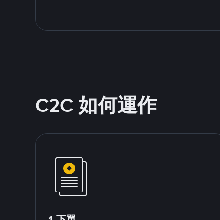
C2C 如何運作
1.下單