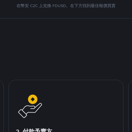
在幣安 C2C 上兌換 FDUSD。在下方找到最佳報價買賣
2. 付款予賣方