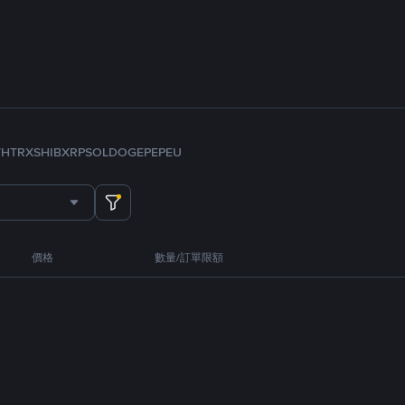
TH
TRX
SHIB
XRP
SOL
DOGE
PEPE
U
價格
數量/訂單限額