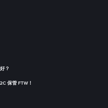
更好？
C 保管 FTW！