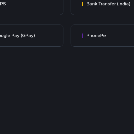
MPS
Bank Transfer (India)
ogle Pay (GPay)
PhonePe