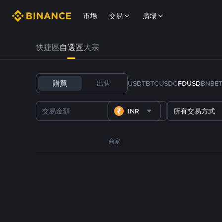
市場
交易
廣場
快捷區
自選區
大宗
購買
出售
USDT
BTC
USDC
FDUSD
BNB
E
INR
所有交易方式
商家