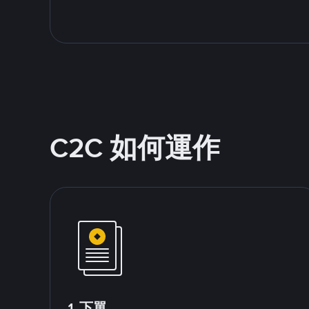
C2C 如何運作
1.下單