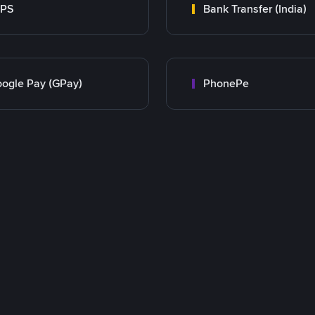
MPS
Bank Transfer (India)
ogle Pay (GPay)
PhonePe