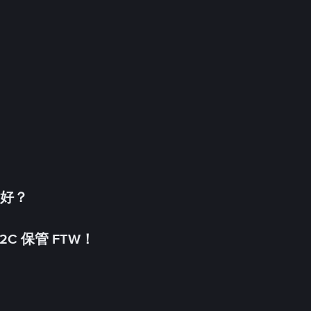
更好？
C 保管 FTW！