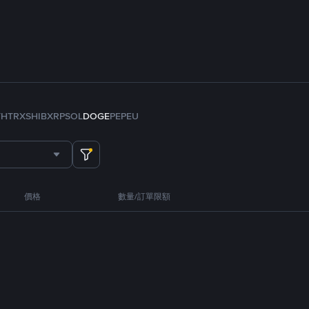
TH
TRX
SHIB
XRP
SOL
DOGE
PEPE
U
價格
數量/訂單限額