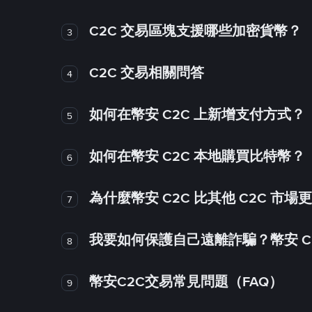
C2C 交易區塊支援哪些加密貨幣？
3
C2C 交易相關問答
4
如何在幣安 C2C 上新增支付方式？
5
如何在幣安 C2C 本地購買比特幣？
6
為什麼幣安 C2C 比其他 C2C 市場
7
我要如何保護自己遠離詐騙？幣安 C2
8
幣安C2C交易常見問題（FAQ）
9