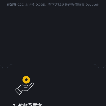
在幣安 C2C 上兌換 DOGE。在下方找到最佳報價買賣 Dogecoin
2. 付款予賣方