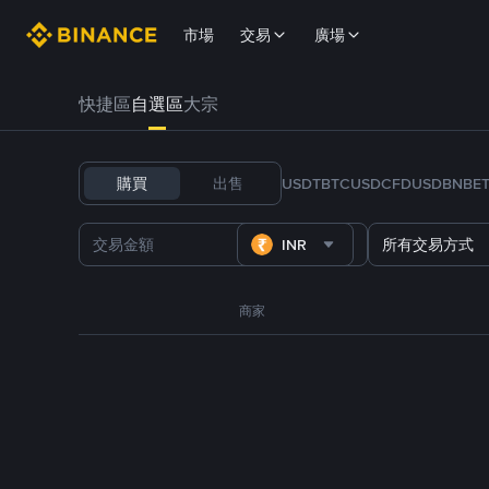
市場
交易
廣場
快捷區
自選區
大宗
購買
出售
USDT
BTC
USDC
FDUSD
BNB
E
INR
所有交易方式
商家