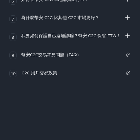
6
為什麼幣安 C2C 比其他 C2C 市場更好？
7
我要如何保護自己遠離詐騙？幣安 C2C 保管 FTW！
8
幣安C2C交易常見問題（FAQ）
9
C2C 用戶交易政策
10