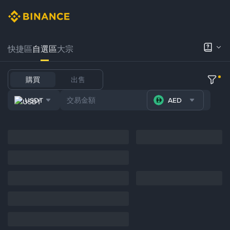
快捷區
自選區
大宗
購買
出售
USDT
AED