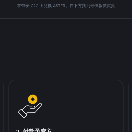
在幣安 C2C 上兌換 ASTER。在下方找到最佳報價買賣
2. 付款予賣方