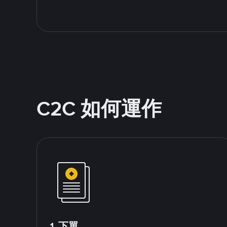
C2C 如何運作
1.下單