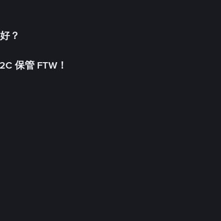
更好？
C 保管 FTW！