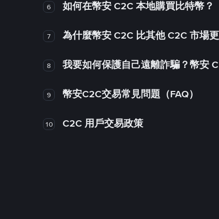
如何在幣安 C2C 本地購買比特幣？
6
為什麼幣安 C2C 比其他 C2C 市場
7
我要如何保護自己遠離詐騙？幣安 C2
8
幣安C2C交易常見問題（FAQ）
9
C2C 用戶交易政策
10