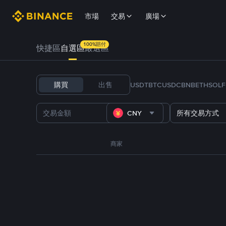
市場
交易
廣場
100%賠付
快捷區
自選區
嚴選區
購買
出售
USDT
BTC
USDC
BNB
ETH
SOL
CNY
所有交易方式
商家