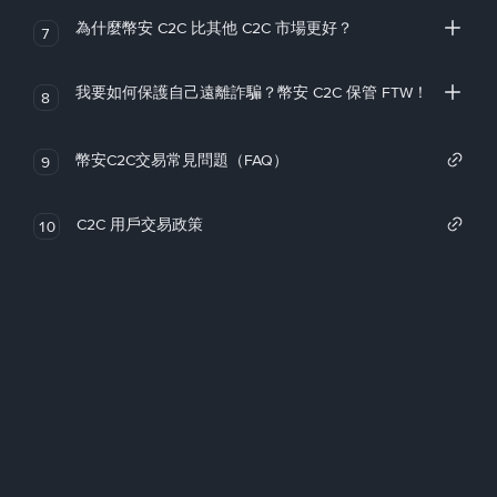
為什麼幣安 C2C 比其他 C2C 市場更好？
7
我要如何保護自己遠離詐騙？幣安 C2C 保管 FTW！
8
幣安C2C交易常見問題（FAQ）
9
C2C 用戶交易政策
10