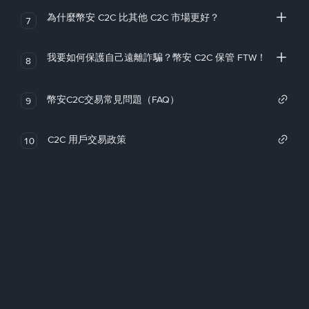
為什麼幣安 C2C 比其他 C2C 市場更好？
7
我要如何保護自己遠離詐騙？幣安 C2C 保管 FTW！
8
幣安C2C交易常見問題（FAQ）
9
C2C 用戶交易政策
10