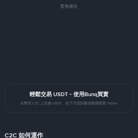
暫無廣告
輕鬆交易 USDT - 使用Bunq買賣
在幣安 C2C 上兌換 USDT。在下方找到最佳報價買賣 Tether
C2C 如何運作