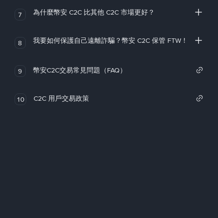
為什麼幣安 C2C 比其他 C2C 市場更好？
7
我要如何保護自己遠離詐騙？幣安 C2C 保管 FTW！
8
幣安C2C交易常見問題（FAQ）
9
C2C 用戶交易政策
10