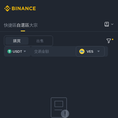
快捷區
自選區
大宗
購買
出售
USDT
VES