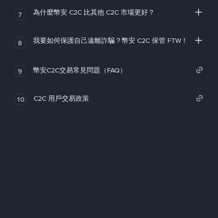
為什麼幣安 C2C 比其他 C2C 市場更好？
7
我要如何保護自己遠離詐騙？幣安 C2C 保管 FTW！
8
幣安C2C交易常見問題（FAQ）
9
C2C 用戶交易政策
10